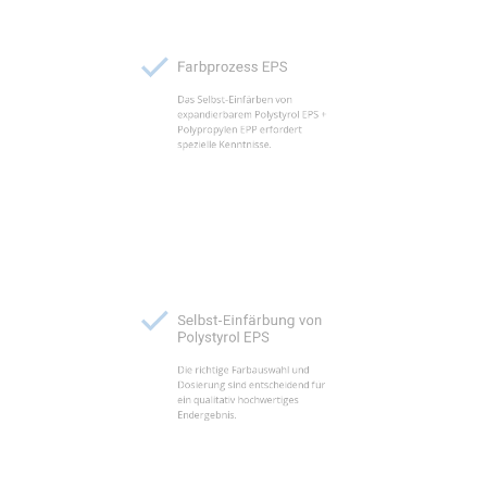
Farbprozess EPS
Das Selbst-Einfärben von
expandierbarem Polystyrol EPS +
Polypropylen EPP erfordert
spezielle Kenntnisse.
Selbst-Einfärbung von
Polystyrol EPS
Die richtige Farbauswahl und
Dosierung sind entscheidend für
ein qualitativ hochwertiges
Endergebnis.